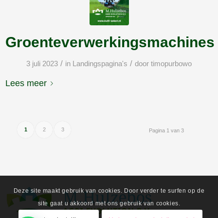
Groenteverwerkingsmachines
/
/
3 juli 2023
in
Landingspagina's
door
timopurbowo
Lees meer
1
2
3
Pagina 1 van 3
Deze site maakt gebruik van cookies. Door verder te surfen op de
site gaat u akkoord met ons gebruik van cookies.