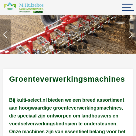
Volgende
1
2
3
4
5
6
7
8
Groenteverwerkingsmachines
Bij kulti-select.nl bieden we een breed assortiment
aan hoogwaardige groenteverwerkingsmachines,
die speciaal zijn ontworpen om landbouwers en
voedselverwerkingsbedrijven te ondersteunen.
Onze machines zijn van essentieel belang voor het