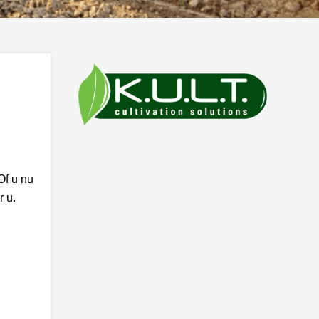
Of u nu
r u.