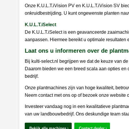
Onze K.U.L.T.iVision PV en K.U.L.T.iVision SV bie
onkruidbestrijding. U kunt ongewenste planten nau
K.U.L.T.iSelect
De K.U.L.T.iSelect is een geavanceerde zaaimachi
aanpassen. Hiermee bereikt u optimale resultaten
Laat ons u informeren over de plantm
Bij kulti-select.nl begrijpen we dat de keuze van d
Daarom bieden we een breed scala aan opties en 
bedrijf.
Onze plantmachines zijn van hoge kwaliteit, betr
Neem contact met ons op of bezoek onze website 
Investeer vandaag nog in een kwalitatieve plantmach
van uw landbouwbedrijf. Ons deskundige team staa
Bekijk alle machines
Contact dealer